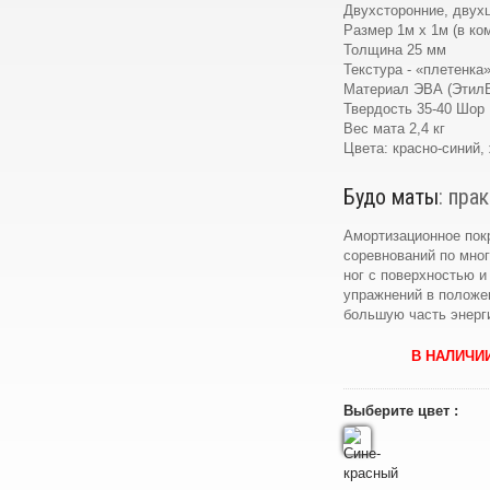
Двухсторонние, двух
Размер 1м х 1м (в ко
Толщина 25 мм
Текстура - «плетенка
Материал ЭВА (Этил
Твердость 35-40 Шор
Вес мата 2,4 кг
Цвета: красно-синий,
Будо маты
: пра
Амортизационное покр
соревнований по мно
ног с поверхностью 
упражнений в положе
большую часть энерги
В НАЛИЧИ
Выберите цвет :