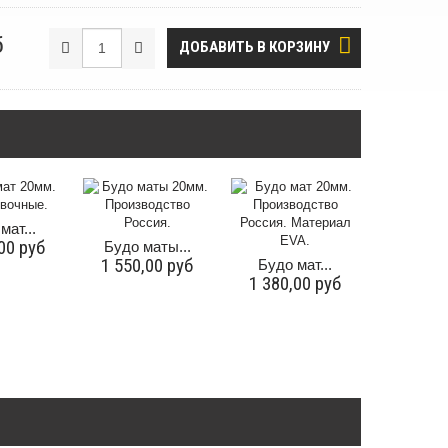
б
ДОБАВИТЬ В КОРЗИНУ
мат...
00 руб
Будо маты...
1 550,00 руб
Будо мат...
1 380,00 руб
Будо м
1 100,