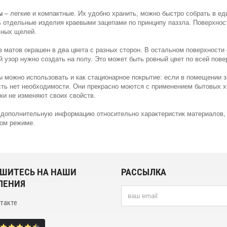
ы
– легкие и компактные. Их удобно хранить, можно быстро собрать в е
 отдельные изделия краевыми зацепами по принципу паззла. Поверхност
ьных щелей.
 матов окрашен в два цвета с разных сторон. В остальном поверхности 
ой узор нужно создать на полу. Это может быть ровный цвет по всей пов
 можно использовать и как стационарное покрытие: если в помещении 
ть нет необходимости. Они прекрасно моются с применением бытовых х
ки не изменяют своих свойств.
дополнительную информацию относительно характеристик материалов, ц
ом режиме.
ШИТЕСЬ НА НАШИ
РАССЫЛКА
ЛЕНИЯ
нтакте