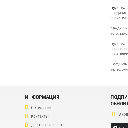
Будо мат
соединить
значител
Каждый из
того, как
Будо-маты
поверхнос
практичес
Получить 
телефонн
ИНФОРМАЦИЯ
ПОДПИ
ОБНОВ
О компании
В ко
Контакты
Доставка и оплата