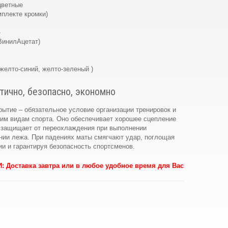
цветные
мплекте кромки)
»
ВинилАцетат)
 желто-синий, желто-зеленый )
ктично, безопасно, экономно
ытие – обязательное условие организации тренировок и
гим видам спорта. Оно обеспечивает хорошее сцепление
и защищает от переохлаждения при выполнении
нии лежа. При падениях маты смягчают удар, поглощая
и и гарантируя безопасность спортсменов.
И
: Доставка завтра или в любое удобное время для Вас