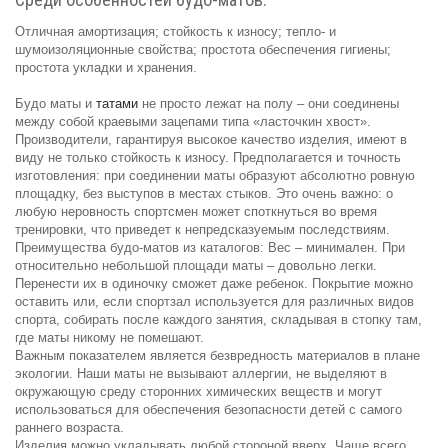
Отличная амортизация; стойкость к износу; тепло- и
шумоизоляционные свойства; простота обеспечения гигиены;
простота укладки и хранения.
Будо маты и
татами
не просто лежат на полу – они соединены
между собой краевыми зацепами типа «ласточкин хвост».
Производители, гарантируя высокое качество изделия, имеют в
виду не только стойкость к износу. Предполагается и точность
изготовления: при соединении маты образуют абсолютно ровную
площадку, без выступов в местах стыков. Это очень важно: о
любую неровность спортсмен может споткнуться во время
тренировки, что приведет к непредсказуемым последствиям.
Преимущества будо-матов из каталогов: Вес – минимален. При
относительно небольшой площади маты – довольно легки.
Перенести их в одиночку сможет даже ребенок. Покрытие можно
оставить или, если спортзал используется для различных видов
спорта, собирать после каждого занятия, складывая в стопку там,
где маты никому не помешают.
Важным показателем является безвредность материалов в плане
экологии. Наши маты не вызывают аллергии, не выделяют в
окружающую среду сторонних химических веществ и могут
использоваться для обеспечения безопасности детей с самого
раннего возраста.
Изделия можно укладывать любой стороной вверх. Чаще всего