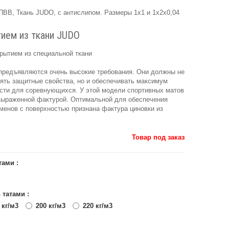
ПВВ, Ткань JUDO, с антислипом. Размеры 1х1 и 1х2х0,04
ием из ткани JUDO
рытием из специальной ткани
предъявляются очень высокие требования. Они должны не
ять защитные свойства, но и обеспечивать максимум
ости для соревнующихся. У этой модели спортивных матов
 выраженной фактурой. Оптимальной для обеспечения
менов с поверхностью признана фактура циновки из
Товар под заказ
тами :
 татами :
 кг/м3
200 кг/м3
220 кг/м3