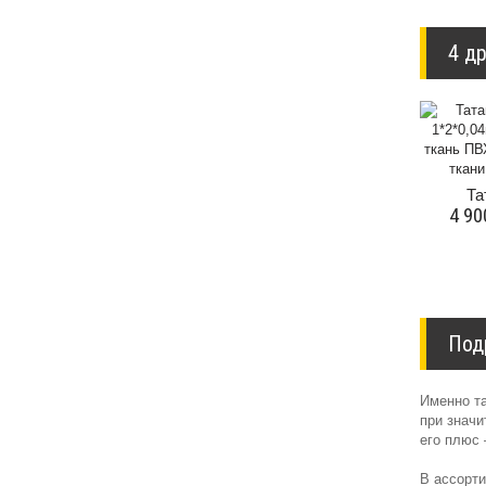
4 др
Та
4 90
Под
Именно та
при значи
его плюс 
В ассорти