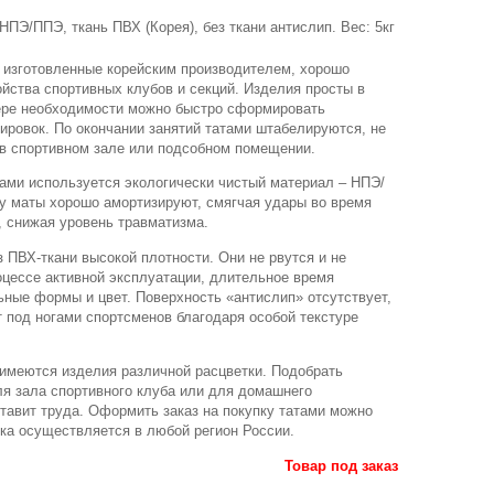
НПЭ/ППЭ, ткань ПВХ (Корея), без ткани антислип. Вес: 5кг
 изготовленные корейским производителем, хорошо
йства спортивных клубов и секций. Изделия просты в
ере необходимости можно быстро сформировать
ировок. По окончании занятий татами штабелируются, не
 в спортивном зале или подсобном помещении.
тами используется экологически чистый материал – НПЭ/
у маты хорошо амортизируют, смягчая удары во время
, снижая уровень травматизма.
 ПВХ-ткани высокой плотности. Они не рвутся и не
цессе активной эксплуатации, длительное время
ные формы и цвет. Поверхность «антислип» отсутствует,
т под ногами спортсменов благодаря особой текстуре
 имеются изделия различной расцветки. Подобрать
ля зала спортивного клуба или для домашнего
тавит труда. Оформить заказ на покупку татами можно
ка осуществляется в любой регион России.
Товар под заказ