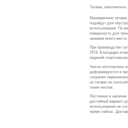
Татами, наполнитель 
Маневренные татами,
подойдут для обустро
использовании. По м
поверхность для трен
занимая много места
При производстве та
ППЭ. Благодаря этом
падений спортсменов
Чехлы изготовлены из
деформируются в про
сохраняя первоначаль
но татами не скользя
ткани чехлов.
Постоянно в наличии
достойный вариант д
использования не сос
прямо сейчас. Достав