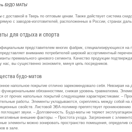
ы
с доставкой в Тверь по оптовым ценам. Также действует система скид
рямую с заводов-изготовителей, расположенных в России, странах даль
аты для отдыха и спорта
официальным представителем многих фабрик, специализирующихся на пр
представляет вниманию потребителей широкий ассортиментный перечень
ианты премиального ценового сегмента. Качество продукции подтвержд
у нас, вы существенно экономите, минуя цепь посредников.
щества будо-матов
онное напольное покрытие отлично зарекомендовало себя. Невзирая на 
 функциональными обязанностями, снижая уровень травматизма. Элемен
я от прочих напольных покрытий следующими характеристиками: – Прос
тельные работы. Элементы укладываются, скрепляясь между собой на л
ляционных свойств. Листовой ЭВА-полимер препятствует проникновению 
поглощает звуки. – Долговечность. Будо-маты не теряют эксплуатацион
егативные внешние факторы. – Простота ухода. Загрязнения с элемент
тные элементы можно зонировать пространство помещения, определив с
ов в зале.