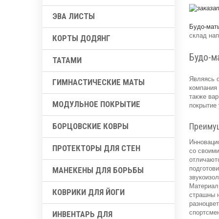
ЭВА ЛИСТЫ
Будо-мат
склад нап
КОРТЫ ДОДЯНГ
Будо-м
ТАТАМИ
Являясь 
ГИМНАСТИЧЕСКИЕ МАТЫ
компания 
также вар
МОДУЛЬНОЕ ПОКРЫТИЕ
покрытие 
БОРЦОВСКИЕ КОВРЫ
Преиму
Инноваци
ПРОТЕКТОРЫ ДЛЯ СТЕН
со своими
отличаютс
подготови
МАНЕКЕНЫ ДЛЯ БОРЬБЫ
звукоизо
Материал 
КОВРИКИ ДЛЯ ЙОГИ
страшны н
разноцве
спортсмен
ИНВЕНТАРЬ ДЛЯ