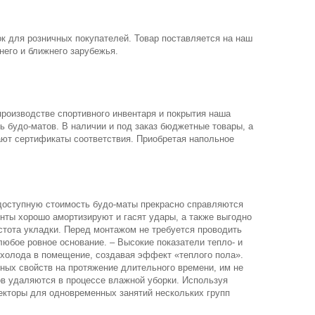
ок для розничных покупателей. Товар поставляется на наш
него и ближнего зарубежья.
оизводстве спортивного инвентаря и покрытия наша
 будо-матов. В наличии и под заказ бюджетные товары, а
ают сертификаты соответствия. Приобретая напольное
доступную стоимость будо-маты прекрасно справляются
ты хорошо амортизируют и гасят удары, а также выгодно
тота укладки. Перед монтажом не требуется проводить
юбое ровное основание. – Высокие показатели тепло- и
холода в помещение, создавая эффект «теплого пола».
ных свойств на протяжение длительного времени, им не
ов удаляются в процессе влажной уборки. Используя
екторы для одновременных занятий нескольких групп