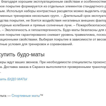
 благодаря хорошим эксплуатационным свойствам и особенностям:
ое покрытие формируется из отдельных элементов стандартного р
ым. Используя наборы контрастных расцветок можно выделить отд
менных тренировок нескольких групп. – Длительный срок эксплуа
дства покрытия, не боится воздействия негативных внешних факто
турные колебания и прямые солнечные лучи. – Пожаробезопаснос
. – Экологичность и гипоаллергенность. Будо-маты безопасны для
ое покрытие гарантированно снижает уровень травматизма, поск
ационными свойствами. Выбирая покрытие в зависимости от весов
ные условия для тренировок и соревнований.
купить будо-маты
ры ждут ваших звонков. При необходимости специалисты проконсу
а. Доставка заказа в Саранск выполняется проверенными транспо
.
ельта —
Cпортивные маты
™