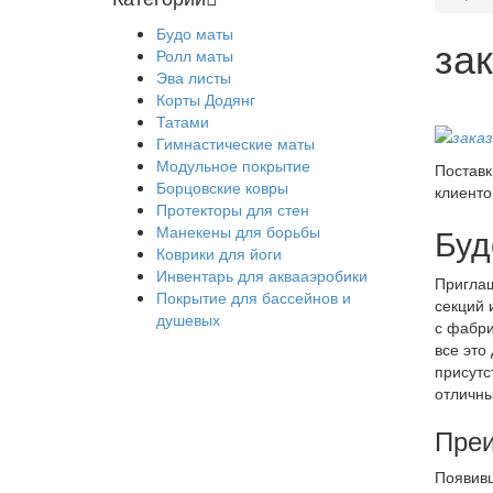
Будо маты
за
Ролл маты
Эва листы
Корты Додянг
Татами
Гимнастические маты
Модульное покрытие
Постав
Борцовские ковры
клиенто
Протекторы для стен
Буд
Манекены для борьбы
Коврики для йоги
Инвентарь для аквааэробики
Приглаш
Покрытие для бассейнов и
секций 
душевых
с фабри
все это
присутс
отличны
Преи
Появивш