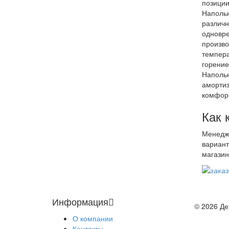
позиции
Напольн
различн
одновре
произво
темпера
горение
Напольн
амортиз
комфорт
Как 
Менедже
вариант
магазин
Информация
© 2026 Д
О компании
Контакты