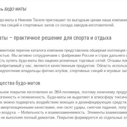
удо-маты в Нижнем Тагиле приглашает по выгодным ценам наша компани
тва секций и спортивных залов со склада заводов-изготовителей.
аты – практичное решение для спорта и отдыха
ментном перечне каталога компании представлена обширная коллекция 
стью. Мы активно сотрудничаем с фабриками России и стран дальнего 
ть купить будо-маты без наценки розничных торговых сетей. Отзывы по
иобретаемый у нас, является качественным продуктом. Область исполь
едпочтение владельцы фитнес-клубов, спортивных секций и игровых зал
щества будо-матов
ьное покрытие изготовлено из ЭВА-полимера, поэтому конечному проду
генность и гигиеничность. Будо-маты не выделяют в атмосферу токсич
 их можно подвергать воздействию моющих и дезинфицирующих средств.
амортизационными качествами, они гасят удары, смягчая падения, поп
 воздуха. – Мобильность и взаимозаменяемость. Элементы взаимозамен
, не выполняя полный демонтаж. Покрытие формируется из отдельных э