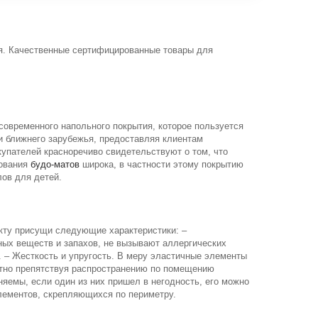
я. Качественные сертифицированные товары для
современного напольного покрытия, которое пользуется
и ближнего зарубежья, предоставляя клиентам
купателей красноречиво свидетельствуют о том, что
зования
будо-матов
широка, в частности этому покрытию
ов для детей.
кту присущи следующие характеристики: –
ных веществ и запахов, не вызывают аллергических
 – Жесткость и упругость. В меру эластичные элементы
утно препятствуя распространению по помещению
яемы, если один из них пришел в негодность, его можно
лементов, скрепляющихся по периметру.