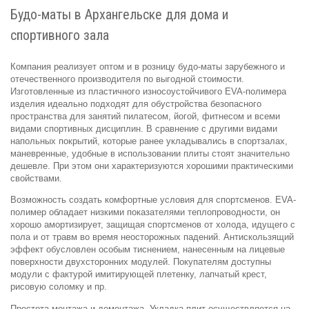
Будо-маты в Архангельске для дома и
спортивного зала
Компания реализует оптом и в розницу будо-маты зарубежного и
отечественного производителя по выгодной стоимости.
Изготовленные из пластичного износоустойчивого EVA-полимера
изделия идеально подходят для обустройства безопасного
пространства для занятий пилатесом, йогой, фитнесом и всеми
видами спортивных дисциплин. В сравнение с другими видами
напольных покрытий, которые ранее укладывались в спортзалах,
маневренные, удобные в использовании плиты стоят значительно
дешевле. При этом они характеризуются хорошими практическими
свойствами.
Возможность создать комфортные условия для спортсменов. EVA-
полимер обладает низкими показателями теплопроводности, он
хорошо амортизирует, защищая спортсменов от холода, идущего с
пола и от травм во время неосторожных падений. Антискользящий
эффект обусловлен особым тиснением, нанесенным на лицевые
поверхности двухсторонних модулей. Покупателям доступны
модули с фактурой имитирующей плетенку, лапчатый крест,
рисовую соломку и пр.
Простота монтажа и демонтажа. Укладка плит осуществляется на