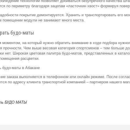
облюдение технологии позволяет добиваться безупречного качества шта
ся по периметру благодаря зацепам «ласточкин хвост» формируя повер
адобности покрытие демонтируется. Хранить и транспортировать его мо
м помещении модули не занимают много места.
рать будо-маты
моментом, на который нужно обратить внимание в ходе подбора нужног
я прочности. Чем выше весовая категория спортсменов – тем больше д
ки нет. Широкая цветовая палитра будо-матов, представленных в катало
 помещения расцветки.
ь будо-маты в Абакане
ие заказа выполняется в телефонном или онлайн режиме. После соглас
тся по адресу клиента транспортной компанией – партнером нашего маг