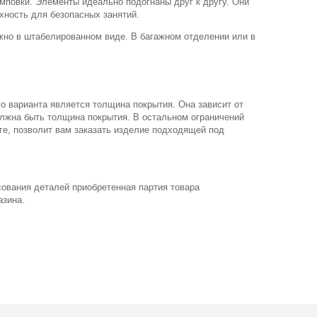
мповки. Элементы идеально подогнаны друг к другу. Они
хность для безопасных занятий.
жно в штабелированном виде. В багажном отделении или в
о варианта является толщина покрытия. Она зависит от
олжна быть толщина покрытия. В остальном ограничений
ге, позволит вам заказать изделие подходящей под
ования деталей приобретенная партия товара
азина.