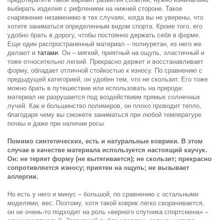
выбирать изделия с рифлением на нижней стороне. Такое
снаряжение незаменимо в тех случаях, когда вы не уверены, что
хотите заниматься определенным видом спорта. Кроме того, его
удобно брать в дорогу, чтобы постоянно держать себя в форме.
Еще один распространенный материал – полиуретан, из него же
делают и
татами
. Он – мягкий, приятный на ощупь, эластичный и
тоже относительно легкий. Прекрасно держит и восстанавливает
форму, обладает отличной стойкостью к износу. По сравнению с
предыдущей категорией, он удобен тем, что не скользит. Его тоже
можно брать в путешествие или использовать на природе:
материал не разрушается под воздействием прямых солнечных
лучей. Как и большинство полимеров, он плохо проводит тепло,
благодаря чему вы сможете заниматься при любой температуре
почвы и даже при наличии росы.
Помимо синтетических, есть и натуральные коврики. В этом
случае в качестве материала используется настоящий каучук.
Он: не теряет форму (не вытягивается); не скользит; прекрасно
сопротивляется износу; приятен на ощупь; не вызывает
аллергии.
Но есть у него и минус – большой, по сравнению с остальными
моделями, вес. Поэтому, хотя такой коврик легко сворачивается,
он не очень-то подходит на роль «верного спутника спортсмена» –